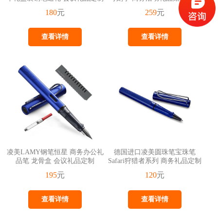
180
元
259
元
查看详情
查看详情
凌美LAMY钢笔恒星 商务办公礼
德国进口凌美圆珠笔宝珠笔
品笔 龙骨盒 会议礼品定制
Safari狩猎者系列 商务礼品定制
195
元
120
元
查看详情
查看详情