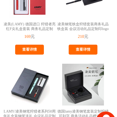
凌美(LAMY) 德国进口 狩猎者亮
凌美钢笔铁盒狩猎套装商务礼品
红F尖礼盒套装 商务礼品定制
铁盒装 会议活动礼品定制印logo
169
元
210
元
查看详情
查看详情
LAMY/凌美钢笔狩猎者系列50周
德国lamy凌美钢笔套装定制狩猎
年礼盒装钢笔送礼 会议礼品定制
可刻字 商务活动礼品赠送定制